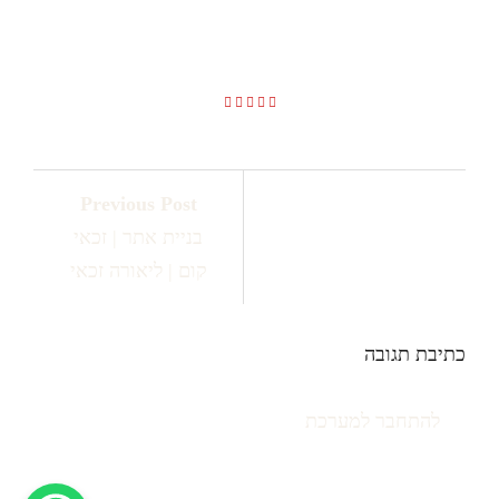
זכאי
Previous Post
בניית אתר | זכאי
קום | ליאורה זכאי
כתיבת תגובה
יש
להתחבר למערכת
כדי לכתוב תגובה.