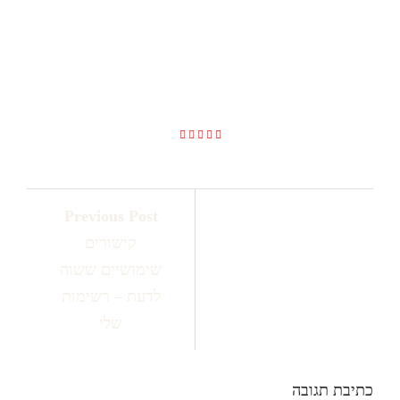
קישורים ששווה לדעת – בניית
אתרים בחיפה והצפון – זכאי קום
052-6551414
Previous Post
קישורים
שימושיים ששוה
לדעת – רשימות
שלי
כתיבת תגובה