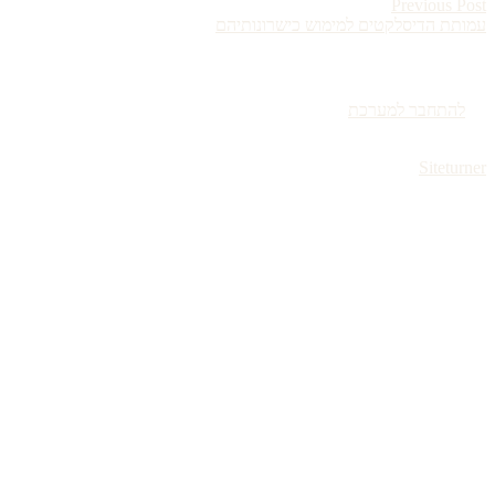
Previous Post
עמותת הדיסלקטים למימוש כישרונותיהם
כתיבת תגובה
יש
להתחבר למערכת
כדי לכתוב תגובה.
Copyright 2026 ליאורה זכאי | חידוש אתרים לעידן ה-AI – 35 שנות ניסיון ואסטרטגיה
WordPress theme designed by
Siteturner