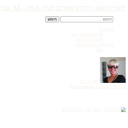
ליאורה זכאי | חידוש אתרים לעידן ה-AI – 35 שנות ניסיון ואסטרטגיה
חיפוש:
לקוחותינו
פרויקטים אחרונים
לקוחות מפרגנים
בלוג ומידע חשוב
NEW
בלוג
ליאורה זכאי
פברואר 27, 2020
No comments
עמותת הדיסלקטים למימוש כישרונותיהם
בניית אתר | זכאי קום | ליאורה זכאי