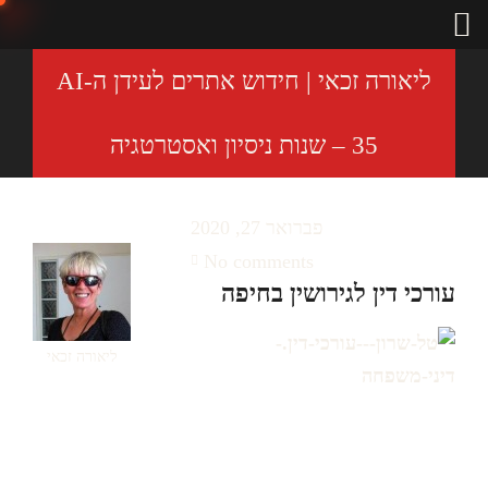
ליאורה זכאי | חידוש אתרים לעידן ה-AI
– 35 שנות ניסיון ואסטרטגיה
פברואר 27, 2020
No comments
עורכי דין לגירושין בחיפה
ליאורה זכאי
טל-שרון—עורכי-דין.-
דיני-משפחה,-