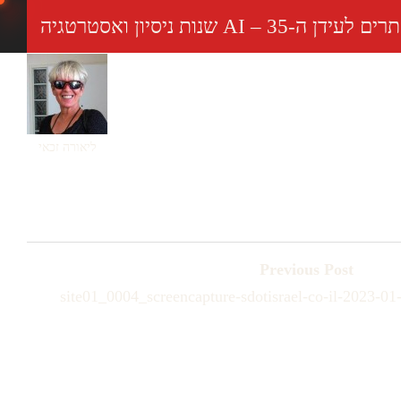
AI שנות ניסיון ואסטרטגיה
No com
ינואר 29, 2023
ליאורה זכאי
Previous Post
site01_0004_screencapture-sdotisrael-co-il-2023-0