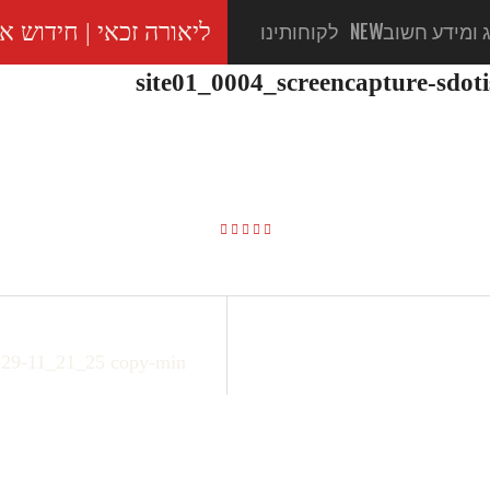
ליאורה זכאי | חידוש אתרים לעידן ה- – 35
 ומידע חשוב
NEW
לקוחותינו
ments
site01_0004_screencapture-sdoti
1-29-11_21_25 copy-min