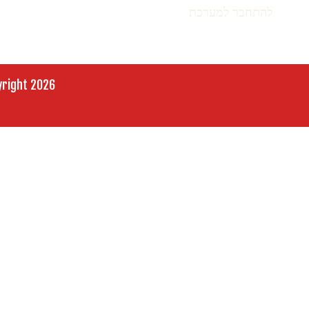
יש
להתחבר למערכת
כדי לכתוב תגובה.
Copyright 2026 ליאורה זכאי | חידוש אתרים לעידן ה-AI – 35