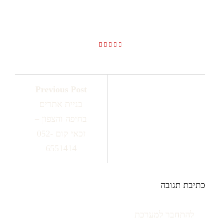
052-6551414
Previous Post
בניית אתרים
בחיפה והצפון –
זכאי קום 052-
6551414
כתיבת תגובה
יש
להתחבר למערכת
כדי לכתוב תגובה.