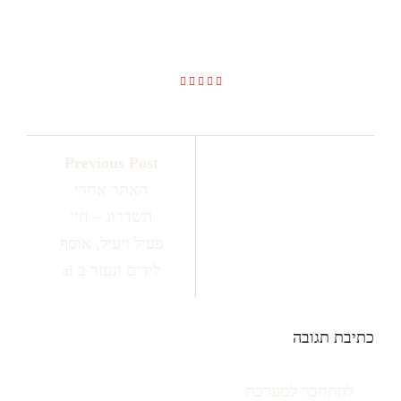
ויעיל, אוסף לידים ונעזר ב ai
Previous Post
האתר אחרי
השדרוג – חיי
פעיל ויעיל, אוסף
לידים ונעזר ב ai
כתיבת תגובה
יש
להתחבר למערכת
כדי לכתוב תגובה.