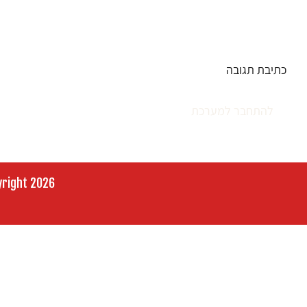
כתיבת תגובה
יש
להתחבר למערכת
כדי לכתוב תגובה.
Copyright 2026 ליאורה זכאי | חידוש אתרים לעידן ה-AI – 35