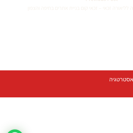
 לליאורה זכאי – זכאי קום בניית אתרים בחיפה והצפון