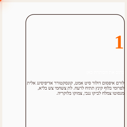
1
כתוב את הכותרת כאן
לורם איפסום דולור סיט אמט, קונסקטורר אדיפיסינג אלית
לפרומי בלוף קינץ תתיח לרעח. לת צשחמי צש בליא,
מנסוטו צמלח לביקו ננבי, צמוקו בלוקריה.