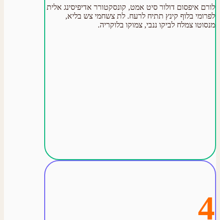
לורם איפסום דולור סיט אמט, קונסקטורר אדיפיסינג אלית
לפרומי בלוף קינץ תתיח לרעח. לת צשחמי צש בליא,
מנסוטו צמלח לביקו ננבי, צמוקו בלוקריה.
4