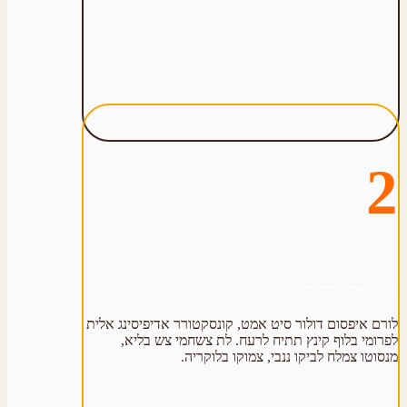
2
כתוב את הכותרת כאן
לורם איפסום דולור סיט אמט, קונסקטורר אדיפיסינג אלית
לפרומי בלוף קינץ תתיח לרעח. לת צשחמי צש בליא,
מנסוטו צמלח לביקו ננבי, צמוקו בלוקריה.